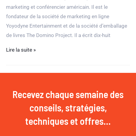
marketing et conférencier américain. Il est le
fondateur de la société de marketing en ligne
Yoyodyne Entertainment et de la société d’emballage
de livres The Domino Project. Il a écrit dix-huit
Conseils
Lire la suite »
marketing
des
plus
grands
Recevez chaque semaine des
conseils, stratégies,
techniques et offres...