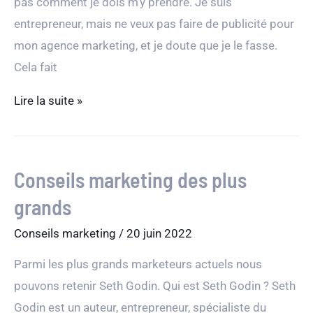
pas comment je dois m’y prendre. Je suis
entrepreneur, mais ne veux pas faire de publicité pour
mon agence marketing, et je doute que je le fasse.
Cela fait
Agence
Lire la suite »
marketing:
comment
trouver
Conseils marketing des plus
vos
grands
premiers
clients
Conseils marketing
/
20 juin 2022
Parmi les plus grands marketeurs actuels nous
pouvons retenir Seth Godin. Qui est Seth Godin ? Seth
Godin est un auteur, entrepreneur, spécialiste du