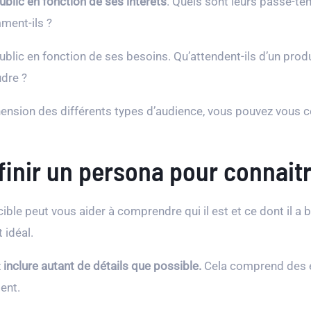
blic en fonction de ses intérêts
. Quels sont leurs passe-te
ment-ils ?
ic en fonction de ses besoins. Qu’attendent-ils d’un produ
udre ?
nsion des différents types d’audience, vous pouvez vous co
éfinir un persona pour connai
ible peut vous aider à comprendre qui il est et ce dont il a 
 idéal.
z
inclure autant de détails que possible.
Cela comprend des élé
ient.