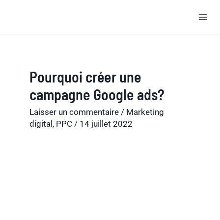
Aller
Accueil
Blog
Marketing digital
au
Pourquoi créer une campagne Google ads?
contenu
Pourquoi créer une
campagne Google ads?
Laisser un commentaire
/
Marketing
digital
,
PPC
/
14 juillet 2022